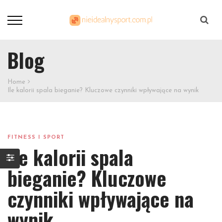
Szukaj
Blog
Home
Ile kalorii spala bieganie? Kluczowe czynniki wpływające na wynik
FITNESS I SPORT
Ile kalorii spala
bieganie? Kluczowe
czynniki wpływające na
wynik