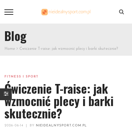
Szukaj
Blog
Home
Ćwiczenie T-raise: jak wzmocnić plecy i barki skutecznie?
FITNESS I SPORT
Ćwiczenie T-raise: jak
wzmocnić plecy i barki
skutecznie?
2026-06-14
|
BY
NIEIDEALNYSPORT.COM.PL