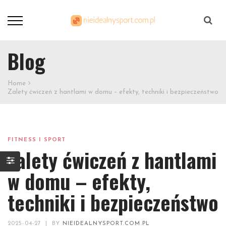
Szukaj
Blog
Home
Zalety ćwiczeń z hantlami w domu – efekty, techniki i bezpieczeństwo
FITNESS I SPORT
Zalety ćwiczeń z hantlami
w domu – efekty,
techniki i bezpieczeństwo
2025-04-27
|
BY
NIEIDEALNYSPORT.COM.PL