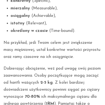
konkretny
(Specific),
mierzalny
(Measurable),
osiągalny
(Achievable),
istotny
(Relevant),
określony w czasie
(Time-bound).
Na przykład, jeśli Twoim celem jest zwiększenie
masy mięśniowej, ustal konkretne wartości przyrostu
oraz ramy czasowe na ich osiągnięcie.
Dobierając obciążenie, weź pod uwagę swój poziom
zaawansowania. Osoby początkujące mogą zacząć
od hantli ważących
2-5 kg
. Z kolei bardziej
doświadczeni użytkownicy powinni sięgać po ciężary
wynoszące
70-80%
ich maksymalnego ciężaru dla
jednego powtórzenia (
1RM
). Pamiętaj także o