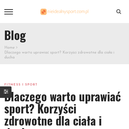
Szukaj
Blog
Home
Dlaczego warto uprawiać sport? Korzyści zdrowotne dla ciała i
ducha
FITNESS I SPORT
Dlaczego warto uprawiać
sport? Korzyści
zdrowotne dla ciała i