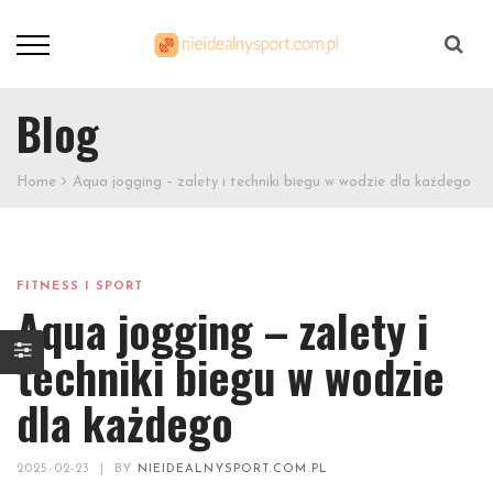
Szukaj
Blog
Home
Aqua jogging – zalety i techniki biegu w wodzie dla każdego
FITNESS I SPORT
Aqua jogging – zalety i
techniki biegu w wodzie
dla każdego
2025-02-23
|
BY
NIEIDEALNYSPORT.COM.PL