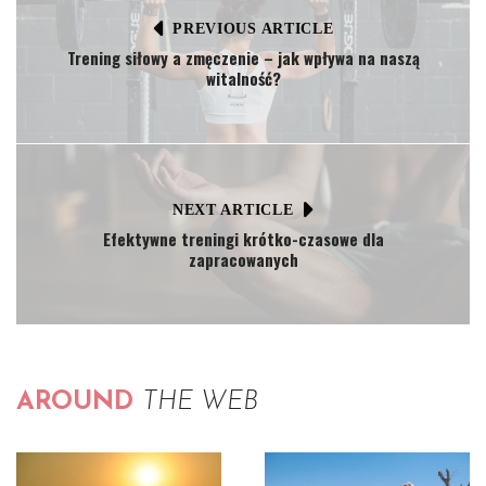
PREVIOUS ARTICLE
Trening siłowy a zmęczenie – jak wpływa na naszą
witalność?
NEXT ARTICLE
Efektywne treningi krótko-czasowe dla
zapracowanych
AROUND
THE WEB