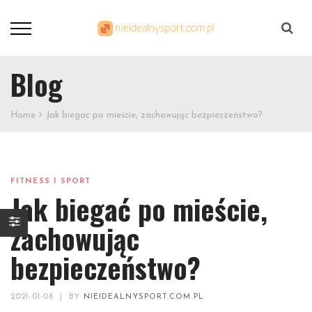
Szukaj
Blog
Home
Jak biegać po mieście, zachowując bezpieczeństwo?
FITNESS I SPORT
Jak biegać po mieście,
zachowując
bezpieczeństwo?
2021-01-08
|
BY
NIEIDEALNYSPORT.COM.PL