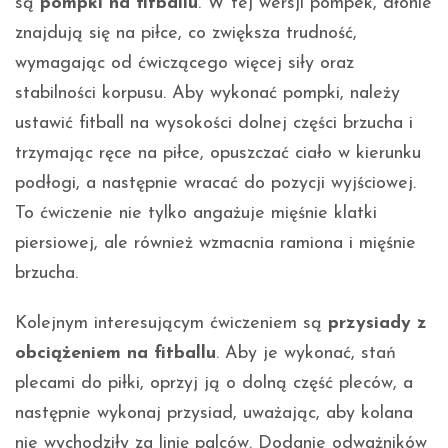
są
pompki na fitballu
. W tej wersji pompek, dłonie
znajdują się na piłce, co zwiększa trudność,
wymagając od ćwiczącego więcej siły oraz
stabilności korpusu. Aby wykonać pompki, należy
ustawić fitball na wysokości dolnej części brzucha i
trzymając ręce na piłce, opuszczać ciało w kierunku
podłogi, a następnie wracać do pozycji wyjściowej.
To ćwiczenie nie tylko angażuje mięśnie klatki
piersiowej, ale również wzmacnia ramiona i mięśnie
brzucha.
Kolejnym interesującym ćwiczeniem są
przysiady z
obciążeniem na fitballu
. Aby je wykonać, stań
plecami do piłki, oprzyj ją o dolną część pleców, a
następnie wykonaj przysiad, uważając, aby kolana
nie wychodziły za linię palców. Dodanie odważników