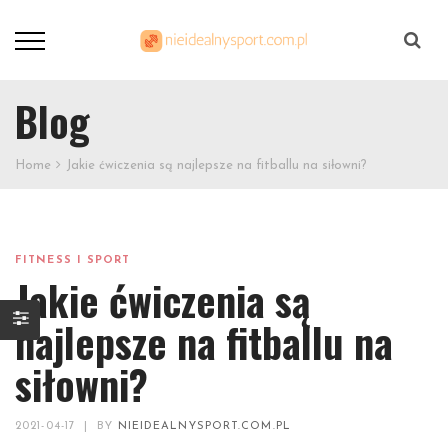
Szukaj
Blog
Home
Jakie ćwiczenia są najlepsze na fitballu na siłowni?
FITNESS I SPORT
Jakie ćwiczenia są
najlepsze na fitballu na
siłowni?
2021-04-17
|
BY
NIEIDEALNYSPORT.COM.PL