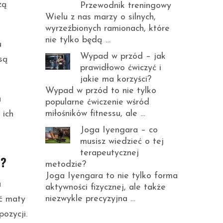
zą
Przewodnik treningowy
Wielu z nas marzy o silnych,
wyrzeźbionych ramionach, które
nie tylko będą …
u
Wypad w przód – jak
są
prawidłowo ćwiczyć i
jakie ma korzyści?
Wypad w przód to nie tylko
a
popularne ćwiczenie wśród
miłośników fitnessu, ale …
 ich
Joga Iyengara – co
musisz wiedzieć o tej
terapeutycznej
a?
metodzie?
Joga Iyengara to nie tylko forma
a
aktywności fizycznej, ale także
niezwykle precyzyjna …
yć maty
ozycji.