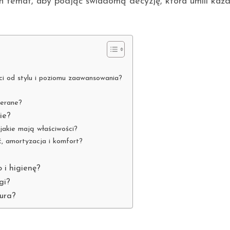
n temat, aby podjąć świadomą decyzję, która umili każ
i od stylu i poziomu zaawansowania?
ierane?
ie?
jakie mają właściwości?
ć, amortyzacja i komfort?
 i higienę?
gi?
tura?