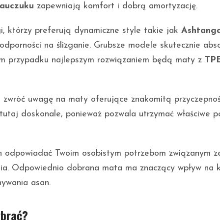
kauczuku
zapewniają komfort i dobrą amortyzację.
, którzy preferują dynamiczne style takie jak
Ashtang
i odporności na ślizganie. Grubsze modele skutecznie abs
tym przypadku najlepszym rozwiązaniem będą maty z
TP
, zwróć uwagę na maty oferujące znakomitą przyczepnoś
ę tutaj doskonale, ponieważ pozwala utrzymać właściwe p
en odpowiadać Twoim osobistym potrzebom związanym z
nia. Odpowiednio dobrana mata ma znaczący wpływ na 
nywania asan.
ybrać?