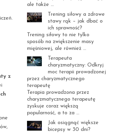
ale także …
Trening siłowy a zdrowe
czeń.
stawy rąk – jak dbać o
ich sprawność?
Trening siłowy to nie tylko
sposób na zwiększenie masy
mięśniowej, ale również …
Terapeuta
charyzmatyczny: Odkryj
moc terapii prowadzonej
ty z
przez charyzmatycznego
i
terapeutę
Terapia prowadzona przez
ych
charyzmatycznego terapeutę
zyskuje coraz większą
popularność, a to za …
 one
Jak osiągnąć większe
lów,
bicepsy w 30 dni?