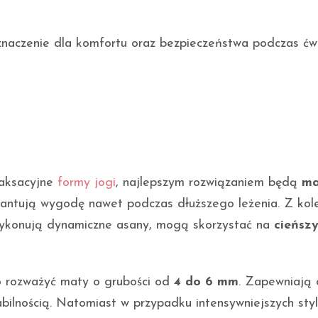
aczenie dla komfortu oraz bezpieczeństwa podczas ćwi
laksacyjne
formy jogi
, najlepszym rozwiązaniem będą
ma
antują wygodę nawet podczas dłuższego leżenia. Z kole
 wykonują dynamiczne asany, mogą skorzystać na
cieńsz
to rozważyć maty o grubości od
4 do 6 mm
. Zapewniają
lnością. Natomiast w przypadku intensywniejszych sty