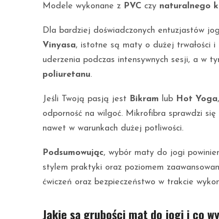
Modele wykonane z
PVC
czy
naturalnego 
Dla bardziej doświadczonych entuzjastów jogi
Vinyasa
, istotne są maty o dużej trwałości 
uderzenia podczas intensywnych sesji, a w 
poliuretanu
.
Jeśli Twoją pasją jest
Bikram
lub
Hot Yoga
odporność na wilgoć. Mikrofibra sprawdzi si
nawet w warunkach dużej potliwości.
Podsumowując
, wybór maty do jogi powini
stylem praktyki oraz poziomem zaawansowa
ćwiczeń oraz bezpieczeństwo w trakcie wyko
Jakie są grubości mat do jogi i co w