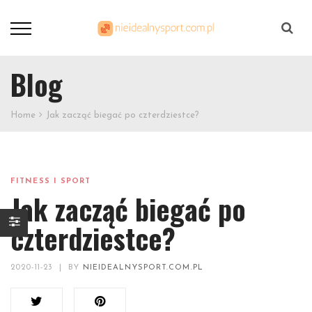
Szukaj
Blog
Home
Jak zacząć biegać po czterdziestce?
FITNESS I SPORT
Jak zacząć biegać po
czterdziestce?
2020-11-23
|
BY
NIEIDEALNYSPORT.COM.PL