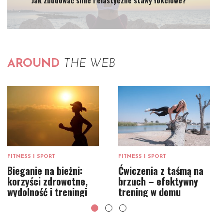
Jak zbudować silne i elastyczne stawy łokciowe?
AROUND
THE WEB
FITNESS I SPORT
FITNESS I SPORT
Bieganie na bieżni:
Ćwiczenia z taśmą na
korzyści zdrowotne,
brzuch – efektywny
wydolność i treningi
trening w domu