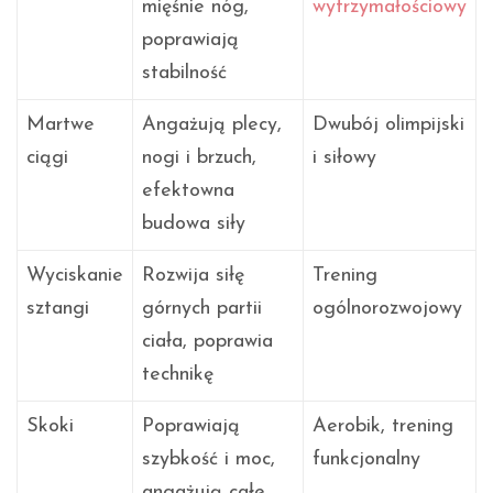
mięśnie nóg,
wytrzymałościowy
poprawiają
stabilność
Martwe
Angażują plecy,
Dwubój olimpijski
ciągi
nogi i brzuch,
i siłowy
efektowna
budowa siły
Wyciskanie
Rozwija siłę
Trening
sztangi
górnych partii
ogólnorozwojowy
ciała, poprawia
technikę
Skoki
Poprawiają
Aerobik, trening
szybkość i moc,
funkcjonalny
angażują całe