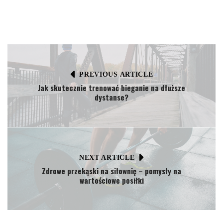
PREVIOUS ARTICLE
Jak skutecznie trenować bieganie na dłuższe
dystanse?
NEXT ARTICLE
Zdrowe przekąski na siłownię – pomysły na
wartościowe posiłki