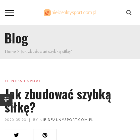
Szukaj
Blog
Home
Jak zbudować szybką siłkę?
FITNESS I SPORT
Jak zbudować szybką
siłkę?
2020-05-20
|
BY
NIEIDEALNYSPORT.COM.PL