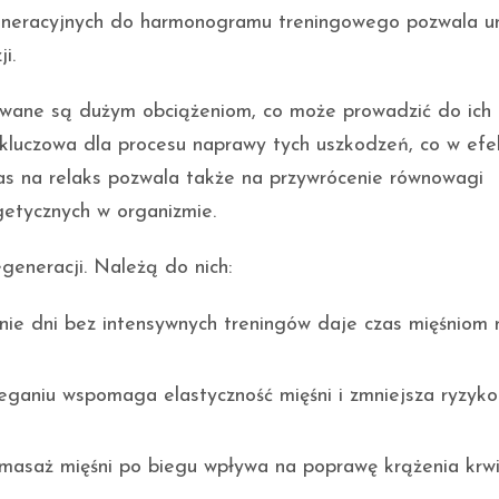
eneracyjnych do harmonogramu treningowego pozwala u
i.
ane są dużym obciążeniom, co może prowadzić do ich
 kluczowa dla procesu naprawy tych uszkodzeń, co w efe
as na relaks pozwala także na przywrócenie równowagi
getycznych w organizmie.
egeneracji. Należą do nich:
ie dni bez intensywnych treningów daje czas mięśniom 
eganiu wspomaga elastyczność mięśni i zmniejsza ryzyko
 masaż mięśni po biegu wpływa na poprawę krążenia krwi