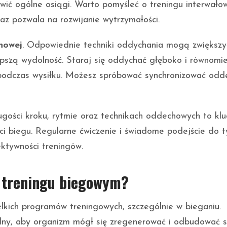
wić ogólne osiągi. Warto pomyśleć o treningu interwało
az pozwala na rozwijanie wytrzymałości.
howej
. Odpowiednie techniki oddychania mogą zwiększy
epszą wydolność. Staraj się oddychać głęboko i równomie
podczas wysiłku. Możesz spróbować synchronizować odd
ugości kroku, rytmie oraz technikach oddechowych to kl
i biegu. Regularne ćwiczenie i świadome podejście do t
ktywności treningów.
w treningu biegowym?
kich programów treningowych, szczególnie w bieganiu.
ny, aby organizm mógł się zregenerować i odbudować s