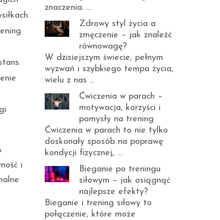
znaczenia. …
siłkach.
Zdrowy styl życia a
rening
zmęczenie – jak znaleźć
równowagę?
W dzisiejszym świecie, pełnym
stans.
wyzwań i szybkiego tempa życia,
enie
wielu z nas …
Ćwiczenia w parach –
motywacja, korzyści i
gi
pomysły na trening
Ćwiczenia w parach to nie tylko
doskonały sposób na poprawę
o
kondycji fizycznej, …
ność i
Bieganie po treningu
malne
siłowym – jak osiągnąć
najlepsze efekty?
Bieganie i trening siłowy to
połączenie, które może