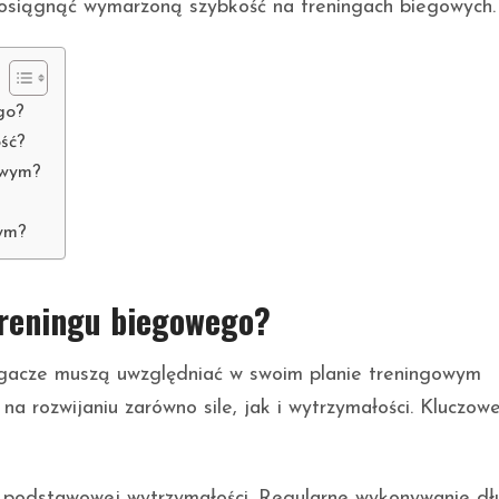
osiągnąć wymarzoną szybkość na treningach biegowych.
go?
ść?
owym?
wym?
treningu biegowego?
egacze muszą uwzględniać w swoim planie treningowym
 na rozwijaniu zarówno sile, jak i wytrzymałości. Kluczow
podstawowej wytrzymałości. Regularne wykonywanie dł