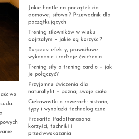
Jakie hantle na początek do
domowej siłowni? Przewodnik dla
początkujących
Trening siłowników w wieku
dojrzałym – jakie są korzyści?
Burpees: efekty, prawidłowe
wykonanie i rodzaje ćwiczenia
Trening siły a trening cardio – jak
je połączyć?
Przyjemne ćwiczenia dla
naturallyfit – poznaj swoje ciało
łaściwe
Ciekawostki o rowerach: historia,
 cuda.
typy i wynalazki technologiczne
a
Prasarita Padottanasana:
ypowych
korzyści, techniki i
wanie
przeciwwskazania