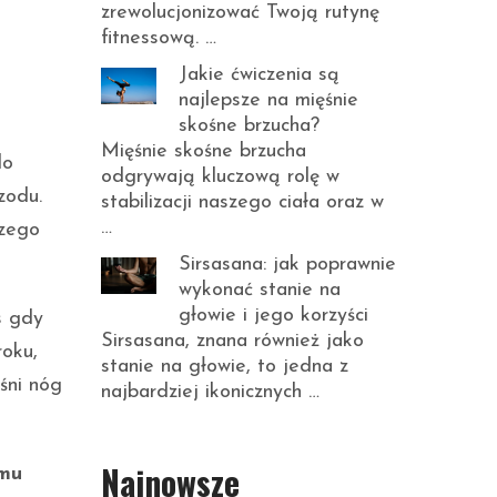
zrewolucjonizować Twoją rutynę
fitnessową. …
Jakie ćwiczenia są
najlepsze na mięśnie
skośne brzucha?
Mięśnie skośne brzucha
do
odgrywają kluczową rolę w
zodu.
stabilizacji naszego ciała oraz w
…
szego
Sirsasana: jak poprawnie
wykonać stanie na
głowie i jego korzyści
s gdy
Sirsasana, znana również jako
roku,
stanie na głowie, to jedna z
śni nóg
najbardziej ikonicznych …
Najnowsze
tmu