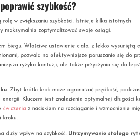
 poprawić szybkość?
olę w zwiększaniu szybkości. Istnieje kilka istotnych
y maksymalnie zoptymalizować swoje osiągi.
 biegu. Właściwe ustawienie ciała, z lekko wysuniętą 
ionami, pozwala na efektywniejsze poruszanie się do pr
iejsza ryzyko kontuzji, ale także przyczynia się do lep
oku
. Zbyt krótki krok może ograniczać prędkość, podcza
energii. Kluczem jest znalezienie optymalnej długości k
ne
ćwiczenia
z naciskiem na rozciąganie i wzmocnienie mię
 kroku.
 ma duży wpływ na szybkość.
Utrzymywanie stałego ry