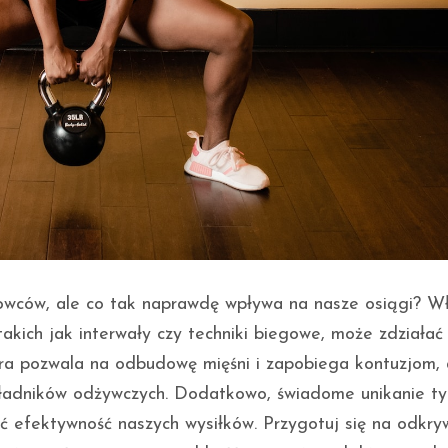
towców, ale co tak naprawdę wpływa na nasze osiągi? W
akich jak interwały czy techniki biegowe, może zdziałać
óra pozwala na odbudowę mięśni i zapobiega kontuzjom, 
kładników odżywczych. Dodatkowo, świadome unikanie t
 efektywność naszych wysiłków. Przygotuj się na odkry