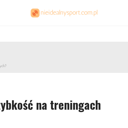
ych?
zybkość na treningach