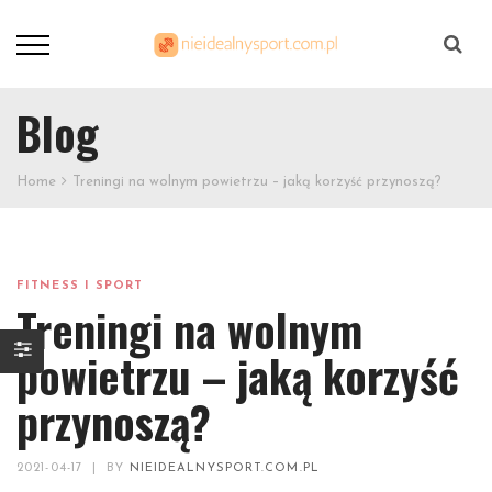
Szukaj
Blog
Home
Treningi na wolnym powietrzu – jaką korzyść przynoszą?
FITNESS I SPORT
Treningi na wolnym
powietrzu – jaką korzyść
przynoszą?
2021-04-17
|
BY
NIEIDEALNYSPORT.COM.PL