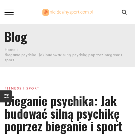
Szukaj
Blog
Home
Bieganie psychika: Jak budować silną psychikę poprzez bieganie i
sport
FITNESS I SPORT
Bieganie psychika: Jak
budować silną psychikę
poprzez bieganie i sport