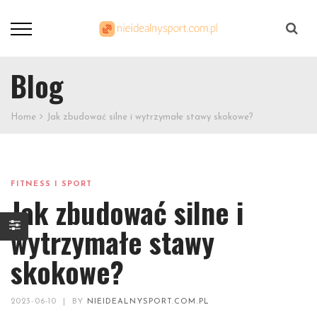
Szukaj
Blog
Home
Jak zbudować silne i wytrzymałe stawy skokowe?
FITNESS I SPORT
Jak zbudować silne i
wytrzymałe stawy
skokowe?
2023-06-10
|
BY
NIEIDEALNYSPORT.COM.PL