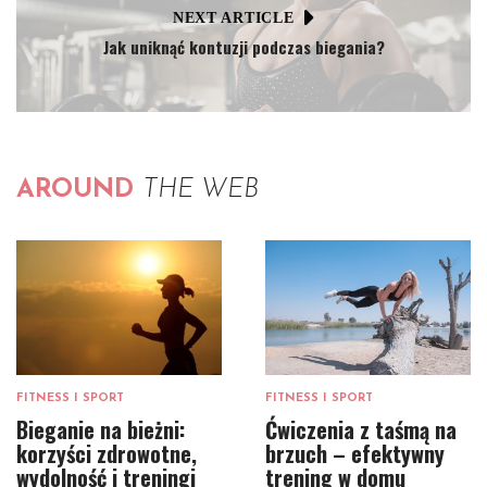
NEXT ARTICLE
Jak uniknąć kontuzji podczas biegania?
AROUND
THE WEB
FITNESS I SPORT
FITNESS I SPORT
Bieganie na bieżni:
Ćwiczenia z taśmą na
korzyści zdrowotne,
brzuch – efektywny
wydolność i treningi
trening w domu