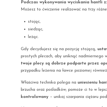
Podczas wykonywania wyciskania hantli 
Możesz to ćwiczenie realizować na trzy różn
stojąc,
siedząc,
leżąc.
Gdy decydujesz się na pozycję stojącą,
usta
prostych plecach, aby uniknąć nadmiernego wy
twoje plecy są dobrze podparte przez opa
przypadku leżenia na ławce poziomej również 
Właściwa technika polega na
uniesieniu ha
brzucha oraz pośladków; pomoże ci to w lep
kontrolowany
– unikaj szarpania ciężaru pod