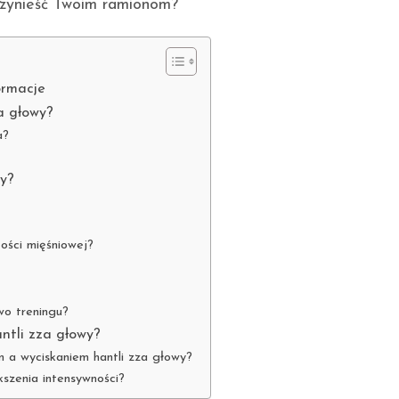
przynieść Twoim ramionom?
ormacje
a głowy?
a?
wy?
tości mięśniowej?
wo treningu?
antli zza głowy?
m a wyciskaniem hantli zza głowy?
szenia intensywności?