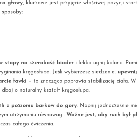
zza głowy
, kluczowe jest przyjęcie właściwej pozycji star
e sposoby:
w stopy na szerokość bioder
i lekko ugnij kolana. Pam
ginania kręgosłupa. Jeśli wybierzesz siedzenie,
upewnij
rcie ławki
– to znacząco poprawia stabilizację ciała. W
dbaj o naturalny kształt kręgosłupa.
ntli z poziomu barków do góry
. Napnij jednocześnie mi
szym utrzymaniu równowagi.
Ważne jest, aby ruch był p
czas całego ćwiczenia.