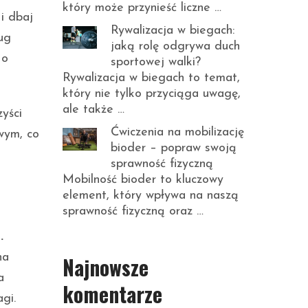
który może przynieść liczne …
i dbaj
Rywalizacja w biegach:
ug
jaką rolę odgrywa duch
 o
sportowej walki?
Rywalizacja w biegach to temat,
który nie tylko przyciąga uwagę,
ale także …
zyści
Ćwiczenia na mobilizację
wym, co
bioder – popraw swoją
sprawność fizyczną
Mobilność bioder to kluczowy
element, który wpływa na naszą
sprawność fizyczną oraz …
.
na
Najnowsze
a
komentarze
gi.