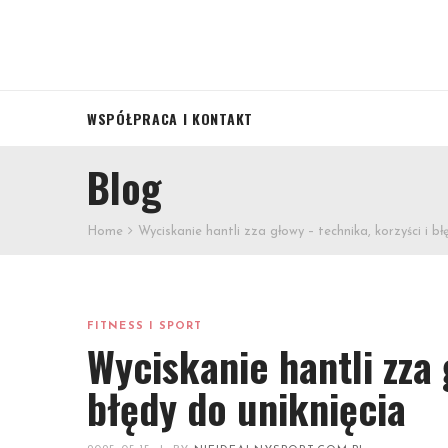
WSPÓŁPRACA I KONTAKT
Blog
Home
Wyciskanie hantli zza głowy – technika, korzyści i bł
FITNESS I SPORT
Wyciskanie hantli zza 
błędy do uniknięcia