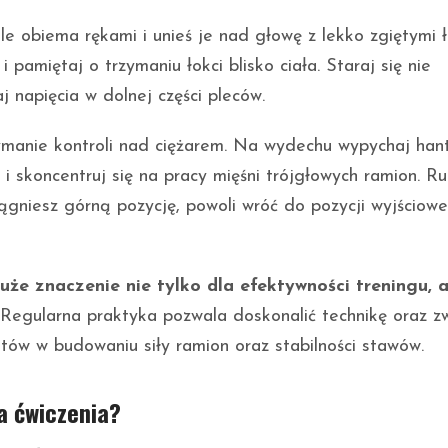
le obiema rękami i unieś je nad głowę z lekko zgiętymi ł
 pamiętaj o trzymaniu łokci blisko ciała. Staraj się nie
j napięcia w dolnej części pleców.
ymanie kontroli nad ciężarem. Na wydechu wypychaj han
 skoncentruj się na pracy mięśni trójgłowych ramion. Ru
ągniesz górną pozycję, powoli wróć do pozycji wyjściowe
e znaczenie nie tylko dla efektywności treningu, a
Regularna praktyka pozwala doskonalić technikę oraz z
atów w budowaniu siły ramion oraz stabilności stawów.
ka ćwiczenia?