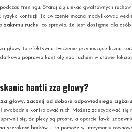
podczas treningu. Staraj się unikać gwałtownych ruchów 
ć ryzyko kontuzji. To ćwiczenie można modyfikować wedł
ub
zakresu ruchu
, co sprawia, że jest dostępne dla osób
 zza głowy to efektywne ćwiczenie przynoszące liczne kor
 Dodatkowo poprawia kontrolę nad ruchem w stawie łokcio
skanie hantli zza głowy?
zza głowy, zacznij od doboru odpowiedniego ciężaru
ógł swobodnie kontrolować ruch. Możesz zdecydować się 
 upewnij się, że plecy są proste, a oparcie ławki zapewni
i na szerokość barków – to pomoże w utrzymaniu równowa