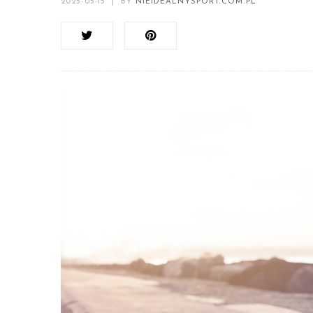
2025-05-15
|
BY
NIEIDEALNYSPORT.COM.PL