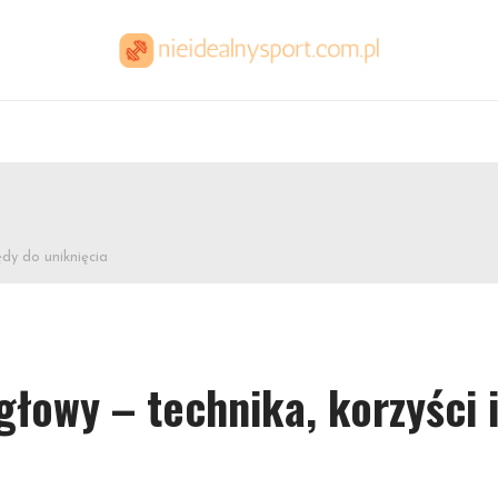
ędy do uniknięcia
głowy – technika, korzyści 