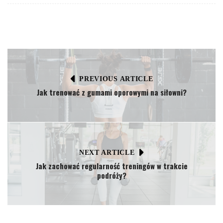
PREVIOUS ARTICLE
Jak trenować z gumami oporowymi na siłowni?
NEXT ARTICLE
Jak zachować regularność treningów w trakcie
podróży?