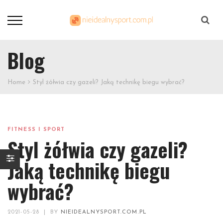
Szukaj
Blog
Home
Styl żółwia czy gazeli? Jaką technikę biegu wybrać?
FITNESS I SPORT
Styl żółwia czy gazeli?
Jaką technikę biegu
wybrać?
2021-05-28
|
BY
NIEIDEALNYSPORT.COM.PL