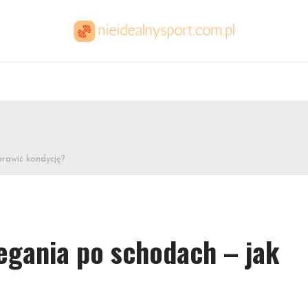
prawić kondycję?
egania po schodach – jak