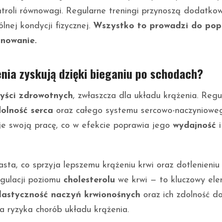
troli równowagi. Regularne treningi przynoszą dodatko
lnej kondycji fizycznej.
Wszystko to prowadzi do po
onowanie.
enia zyskują dzięki bieganiu po schodach?
yści zdrowotnych
, zwłaszcza dla układu krążenia. Regu
olność serca
oraz całego systemu sercowo-naczyniowe
uje swoją pracę, co w efekcie poprawia jego
wydajność
i
sta, co sprzyja lepszemu krążeniu krwi oraz dotlenieniu
egulacji poziomu
cholesterolu
we krwi — to kluczowy el
lastyczność naczyń krwionośnych
oraz ich zdolność d
ia ryzyka chorób układu krążenia.