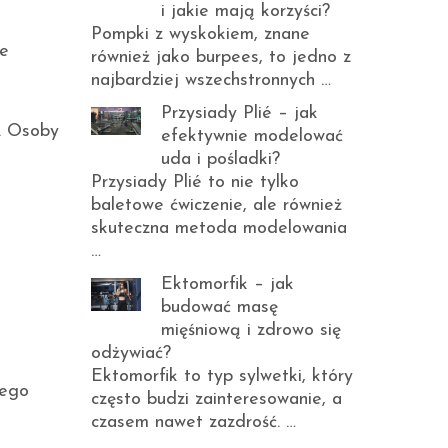
i jakie mają korzyści?
Pompki z wyskokiem, znane
ie
również jako burpees, to jedno z
najbardziej wszechstronnych …
Przysiady Plié – jak
. Osoby
efektywnie modelować
uda i pośladki?
Przysiady Plié to nie tylko
baletowe ćwiczenie, ale również
skuteczna metoda modelowania
…
Ektomorfik – jak
budować masę
mięśniową i zdrowo się
odżywiać?
Ektomorfik to typ sylwetki, który
nego
często budzi zainteresowanie, a
czasem nawet zazdrość. …