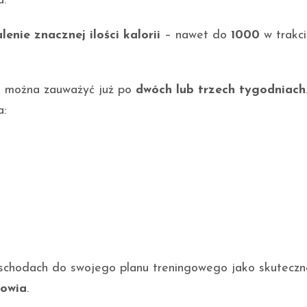
a.
lenie znacznej ilości kalorii
– nawet do
1000
w trakc
h
można zauważyć już po
dwóch lub trzech tygodniach
a:
 schodach do swojego planu treningowego jako skutecz
rowia
.