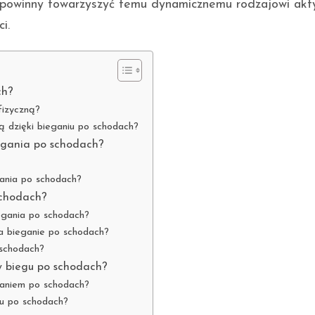
ki powinny towarzyszyć temu dynamicznemu rodzajowi akt
i.
ch?
fizyczną?
ą dzięki bieganiu po schodach?
iegania po schodach?
ania po schodach?
schodach?
egania po schodach?
na bieganie po schodach?
schodach?
 w biegu po schodach?
ganiem po schodach?
gu po schodach?