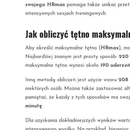
swojego HRmax
pomaga także unikać przetr
intensywnych sesjach treningowych.
Jak obliczyć tętno maksymal
Aby określić maksymalne tętno (
HRmax
), m
Najbardziej znanym jest prosty sposób:
220 
maksymalne tętno wynosi około
190 uderze
Inną metodą obliczeń jest użycie wzoru
208 
niektórych osób. Można także zastosować al
pamiętać, że każdy z tych sposobów ma swoj
minutę
.
Dla uzyskania dokładniejszych wyników wart
intensywnego wysiłku. Na przykład, biegając 