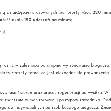
dną z najczęściej stosowanych jest prosty wzór:
220 minu
artość około
190 uderzeń na minutę
.
uł:
 różnić w zależności od stopnia wytrenowania biegacza
kreślić strefy tętna, co jest niezbędne do prowadzenia
sywność ćwiczeń oraz proces regeneracji po wysiłku. W
owe znaczenie w monitorowaniu postępów zawodnika. Do
ego do indywidualnych potrzeb każdego biegacza.
Znaj