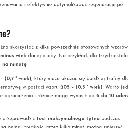
enowania i efektywnie optymalizować regenerację po
ne?
ożna skorzystać z kilku powszechnie stosowanych wzorów
minus wiek
danej osoby. Na przykład, dla trzydziestol
ń na minutę
.
– (0,7 * wiek)
, który może okazać się bardziej trafny dl
ternatywę w postaci wzoru
205 – (0,5 * wiek)
. Warto je
e ograniczenia i różnice mogą wynosić od
6 do 10 uder
o przeprowadzić
test maksymalnego tętna
podczas
na pełnej prędkości przez kilka minut, można zmierzyć