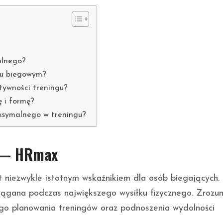
alnego?
gu biegowym?
ktywności treningu?
 i formę?
aksymalnego w treningu?
e — HRmax
st niezwykle istotnym wskaźnikiem dla osób biegających.
siągana podczas największego wysiłku fizycznego. Zrozu
go planowania treningów oraz podnoszenia wydolności