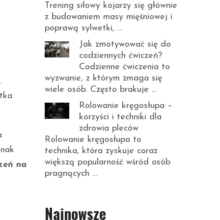
Trening siłowy kojarzy się głównie
z budowaniem masy mięśniowej i
poprawą sylwetki, …
Jak zmotywować się do
codziennych ćwiczeń?
Codzienne ćwiczenia to
wyzwanie, z którym zmaga się
.
wiele osób. Często brakuje …
atka
Rolowanie kręgosłupa –
korzyści i techniki dla
zdrowia pleców
a
Rolowanie kręgosłupa to
dnak
technika, która zyskuje coraz
większą popularność wśród osób
zeń na
pragnących …
Najnowsze