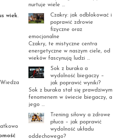
nurtuje wiele …
Czakry: jak odblokować i
s wiek
.
poprawić zdrowie
fizyczne oraz
emocjonalne
Czakry, te mistyczne centra
energetyczne w naszym ciele, od
wieków fascynują ludzi …
Sok z buraka a
wydolność biegaczy –
. Wiedza
jak poprawić wyniki?
Sok z buraka stał się prawdziwym
fenomenem w świecie biegaczy, a
jego …
Trening siłowy a zdrowe
płuca – jak poprawić
datkowo
wydolność układu
omość
oddechowego?