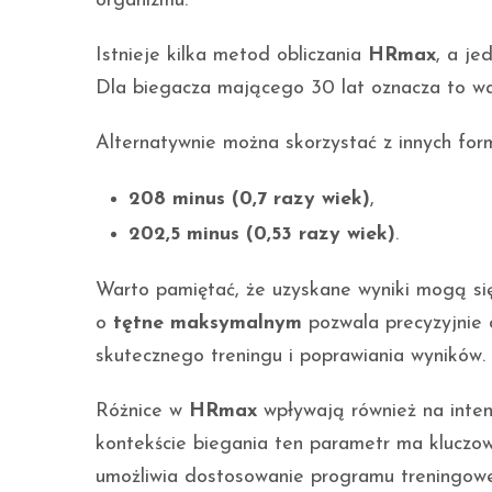
organizmu.
Istnieje kilka metod obliczania
HRmax
, a je
Dla biegacza mającego 30 lat oznacza to w
Alternatywnie można skorzystać z innych form
208 minus (0,7 razy wiek)
,
202,5 minus (0,53 razy wiek)
.
Warto pamiętać, że uzyskane wyniki mogą się
o
tętne maksymalnym
pozwala precyzyjnie o
skutecznego treningu i poprawiania wyników.
Różnice w
HRmax
wpływają również na inten
kontekście biegania ten parametr ma klucz
umożliwia dostosowanie programu treningow