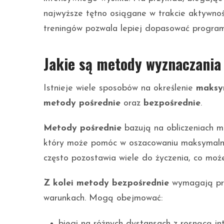
najwyższe tętno osiągane w trakcie aktywnośc
treningów pozwala lepiej dopasować program
Jakie są metody wyznaczani
Istnieje wiele sposobów na określenie
maksy
metody pośrednie
oraz
bezpośrednie
.
Metody pośrednie
bazują na obliczeniach m
który może pomóc w oszacowaniu maksymalnego
często pozostawia wiele do życzenia, co moż
Z kolei metody bezpośrednie
wymagają prz
warunkach. Mogą obejmować:
biegi na różnych dystansach z rosnącą in