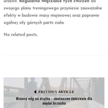
urazów.
Regularne włączanie tych ćwiczeń
do
swojego planu treningowego przyniesie zauważalne
efekty w budowie masy mięśniowej oraz poprawie
ogólnej siły górnych partii ciała.
No related posts.
PREVIOUS ARTICLE
Wznosy nóg na drążku - skuteczne ćwiczenie dla
mięśni brzucha