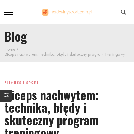
Szukaj
Blog
Home
Biceps nachwytem: technika, błędy i skuteczny program treningowy
FITNESS I SPORT
Biceps nachwytem:
technika, błędy i
skuteczny program
treningowy