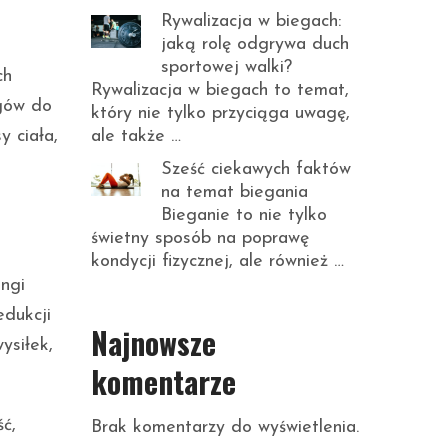
Rywalizacja w biegach:
jaką rolę odgrywa duch
sportowej walki?
ch
Rywalizacja w biegach to temat,
ngów do
który nie tylko przyciąga uwagę,
ale także …
y ciała,
Sześć ciekawych faktów
na temat biegania
Bieganie to nie tylko
świetny sposób na poprawę
kondycji fizycznej, ale również …
ingi
dukcji
Najnowsze
ysiłek,
komentarze
ć,
Brak komentarzy do wyświetlenia.