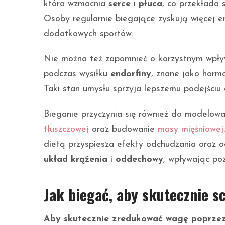
która wzmacnia
serce
i
płuca
, co przekłada 
Osoby regularnie biegające zyskują więcej e
dodatkowych sportów.
Nie można też zapomnieć o korzystnym wpły
podczas wysiłku
endorfiny
, znane jako hormo
Taki stan umysłu sprzyja lepszemu podejściu 
Bieganie przyczynia się również do modelowan
tłuszczowej
oraz budowanie
masy mięśniowej
dietą przyspiesza efekty odchudzania oraz o
układ krążenia
i
oddechowy
, wpływając po
Jak biegać, aby skutecznie 
Aby skutecznie zredukować wagę poprzez