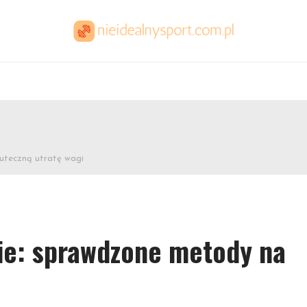
uteczną utratę wagi
ie: sprawdzone metody na