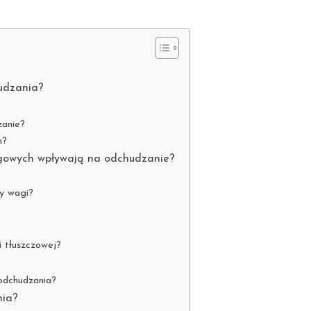
hudzania?
zanie?
m?
iegowych wpływają na odchudzanie?
ty wagi?
i tłuszczowej?
 odchudzania?
nia?