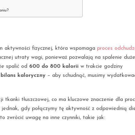
aniu?
rm aktywności fizycznej, która wspomaga
proces odchudz
znej utraty wagi, ponieważ pozwalają na spalenie dużej
że spalić od
600 do 800 kalorii
w trakcie godziny
t
bilans kaloryczny
– aby schudnąć, musimy wydatkować
ji tkanki tłuszczowej, co ma kluczowe znaczenie dla pro
y jednak, gdy połączymy tę aktywność z odpowiednią die
 zwrócić uwagę na inne czynniki, takie jak: