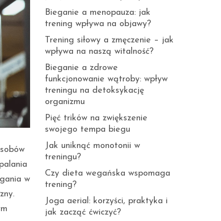
Bieganie a menopauza: jak
trening wpływa na objawy?
Trening siłowy a zmęczenie – jak
wpływa na naszą witalność?
Bieganie a zdrowe
funkcjonowanie wątroby: wpływ
treningu na detoksykację
organizmu
Pięć trików na zwiększenie
swojego tempa biegu
Jak uniknąć monotonii w
posobów
treningu?
palania
Czy dieta wegańska wspomaga
egania w
trening?
zny.
Joga aerial: korzyści, praktyka i
ym
jak zacząć ćwiczyć?