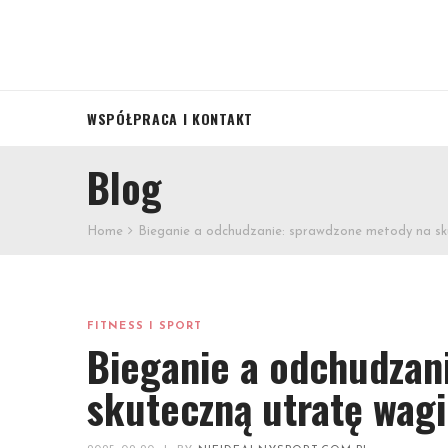
WSPÓŁPRACA I KONTAKT
Blog
Home
Bieganie a odchudzanie: sprawdzone metody na sk
FITNESS I SPORT
Bieganie a odchudzan
skuteczną utratę wagi