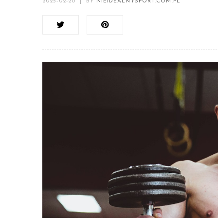
2025-02-20
|
BY
NIEIDEALNYSPORT.COM.PL