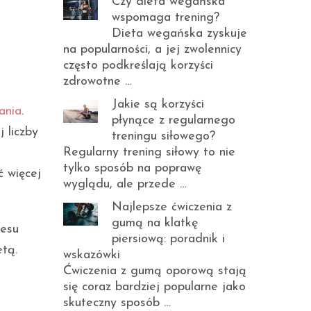
Czy dieta wegańska
wspomaga trening?
Dieta wegańska zyskuje
na popularności, a jej zwolennicy
często podkreślają korzyści
zdrowotne …
Jakie są korzyści
ania
.
płynące z regularnego
 liczby
treningu siłowego?
Regularny trening siłowy to nie
tylko sposób na poprawę
 więcej
wyglądu, ale przede …
Najlepsze ćwiczenia z
gumą na klatkę
cesu
piersiową: poradnik i
tą.
wskazówki
Ćwiczenia z gumą oporową stają
się coraz bardziej popularne jako
skuteczny sposób …