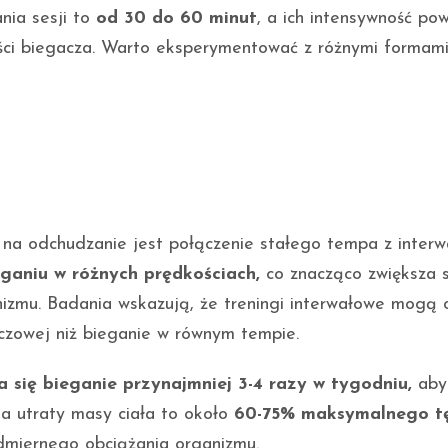
nia sesji to
od 30 do 60 minut
, a ich intensywność po
ści biegacza. Warto eksperymentować z różnymi formam
na odchudzanie jest połączenie stałego tempa z interw
ganiu w różnych prędkościach,
co znacząco zwiększa s
nizmu. Badania wskazują, że treningi interwałowe mogą 
szczowej niż bieganie w równym tempie.
a się bieganie przynajmniej 3-4 razy w tygodniu,
aby
a utraty masy ciała to około
60-75% maksymalnego tę
dmiernego obciążania organizmu.