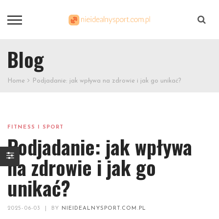
Szukaj
Blog
Home
Podjadanie: jak wpływa na zdrowie i jak go unikać?
FITNESS I SPORT
Podjadanie: jak wpływa
na zdrowie i jak go
unikać?
2025-06-03
|
BY
NIEIDEALNYSPORT.COM.PL