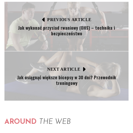
PREVIOUS ARTICLE
Jak wykonać przysiad rwaniowy (OHS) – technika i
bezpieczeństwo
NEXT ARTICLE
Jak osiągnąć większe bicepsy w 30 dni? Przewodnik
treningowy
AROUND
THE WEB