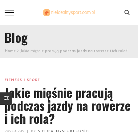
Szukaj
Blog
Home
Jakie mięśnie pracują podczas jazdy na rowerze i ich rola?
FITNESS I SPORT
Jakie mięśnie pracują
podczas jazdy na rowerze
i ich rola?
2025-02-12
|
BY
NIEIDEALNYSPORT.COM.PL