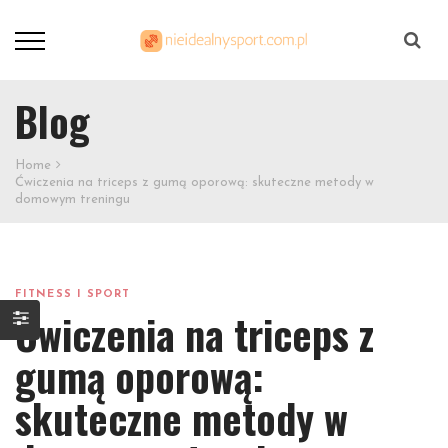
Szukaj
Blog
Home
Ćwiczenia na triceps z gumą oporową: skuteczne metody w
domowym treningu
FITNESS I SPORT
Ćwiczenia na triceps z
gumą oporową:
skuteczne metody w