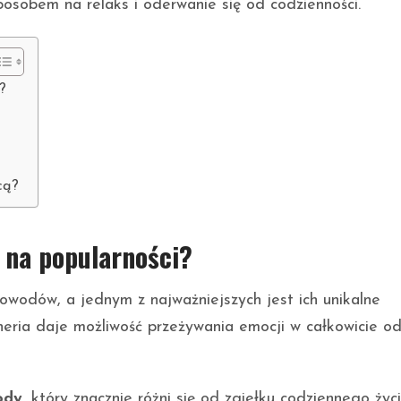
posobem na relaks i oderwanie się od codzienności.
?
cą?
 na popularności?
powodów, a jednym z najważniejszych jest ich unikalne
neria daje możliwość przeżywania emocji w całkowicie o
ody
, który znacznie różni się od zgiełku codziennego życi