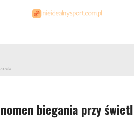
latarki
enomen biegania przy świet