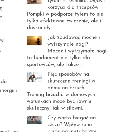
tyłem – technika, błędy i
korzyści dla tricepsów
ę
Pompki w podporze tyłem to nie
e
tylko efektowne ćwiczenie, ale i
doskonały …
Jak zbudować mocne i
 w
wytrzymałe nogi?
ą
Mocne i wytrzymałe nogi
to fundament nie tylko dla
sportowców, ale także …
Pięć sposobów na
skuteczne treningi w
 do
domu na brzuch
nergii i
Trening brzucha w domowych
warunkach może być równie
skuteczny, jak w siłowni. …
Czy warto biegać na
czczo? Wpływ rano
biegu na metabolizm
ewać się