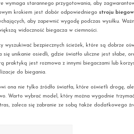
óre wymaga starannego przygotowania, aby zagwarantow
tkowym krokiem jest dobór odpowiedniego
stroju biego
chających, aby zapewnić wygodę podczas wysiłku. Ważn
większą widoczność biegacza w ciemności.
ży wyszukiwać bezpiecznych ścieżek, które są dobrze ośw
 się unikanie osiedli, gdzie światło uliczne jest słabe, or
praktyką jest rozmowa z innymi biegaczami lub korzys
lizacje do biegania.
owi ona nie tylko źródło światła, które oświetli drogę, ale
two. Warto wybrać model, który można wygodnie trzymać
tras, zaleca się zabranie ze sobą także dodatkowego źr