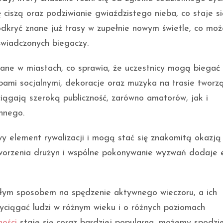
ciszą oraz podziwianie gwiaździstego nieba, co staje si
odkryć znane już trasy w zupełnie nowym świetle, co moż
świadczonych biegaczy.
ane w miastach, co sprawia, że uczestnicy mogą biegać
pami socjalnymi, dekoracje oraz muzyka na trasie tworz
iągają szeroką publiczność, zarówno amatorów, jak i
innego.
y element rywalizacji i mogą stać się znakomitą okazją
worzenia drużyn i wspólne pokonywanie wyzwań dodaje e
ałym sposobem na spędzenie aktywnego wieczoru, a ich
yciągać ludzi w różnym wieku i o różnych poziomach
ości
staje się coraz bardziej popularna, możemy spodzi