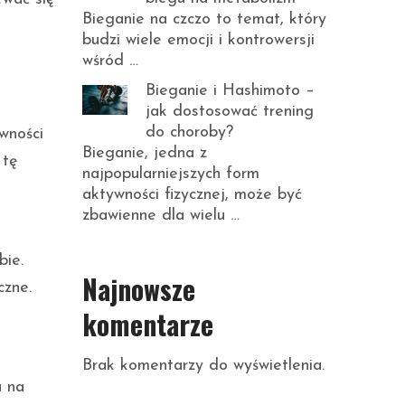
Bieganie na czczo to temat, który
budzi wiele emocji i kontrowersji
wśród …
Bieganie i Hashimoto –
jak dostosować trening
do choroby?
wności
Bieganie, jedna z
 tę
najpopularniejszych form
aktywności fizycznej, może być
zbawienne dla wielu …
m
bie.
Najnowsze
czne.
komentarze
Brak komentarzy do wyświetlenia.
a na