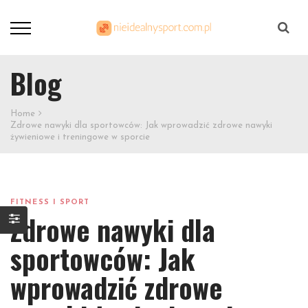
Szukaj
Blog
Home
Zdrowe nawyki dla sportowców: Jak wprowadzić zdrowe nawyki
żywieniowe i treningowe w sporcie
FITNESS I SPORT
Zdrowe nawyki dla
sportowców: Jak
wprowadzić zdrowe