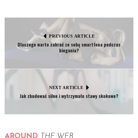
PREVIOUS ARTICLE
Dlaczego warto zabrać ze sobą smartfona podczas
biegania?
NEXT ARTICLE
Jak zbudować silne i wytrzymałe stawy skokowe?
AROUND
THE WEB