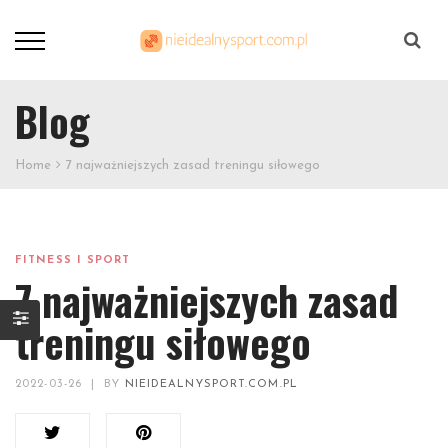
Szukaj
Blog
Home
7 najważniejszych zasad treningu siłowego
FITNESS I SPORT
7 najważniejszych zasad
treningu siłowego
2022-03-26
|
BY
NIEIDEALNYSPORT.COM.PL