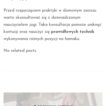
Przed rozpoczęciem praktyki w domowym zaciszu
warto skonsultować się z doświadczonym
nauczycielem jogi. Taka konsultacja pomoże uniknąć
kontuzji oraz nauczyć się
prawidłowych technik
wykonywania różnych pozycji na hamaku.
No related posts.