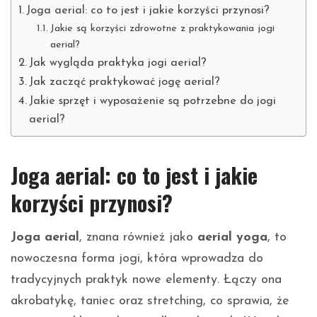
Joga aerial: co to jest i jakie korzyści przynosi?
Jakie są korzyści zdrowotne z praktykowania jogi
aerial?
Jak wygląda praktyka jogi aerial?
Jak zacząć praktykować jogę aerial?
Jakie sprzęt i wyposażenie są potrzebne do jogi
aerial?
Joga aerial: co to jest i jakie
korzyści przynosi?
Joga aerial
, znana również jako
aerial yoga
, to
nowoczesna forma jogi, która wprowadza do
tradycyjnych praktyk nowe elementy. Łączy ona
akrobatykę, taniec oraz stretching, co sprawia, że