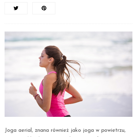
Joga aerial, znana również jako joga w powietrzu,