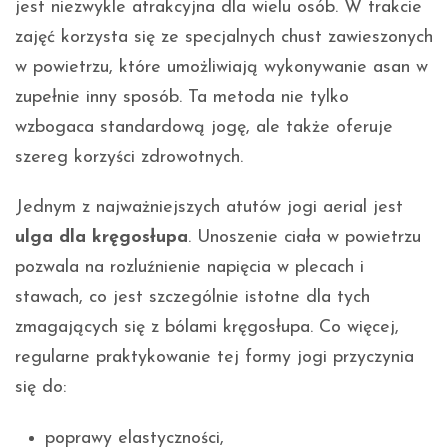
jest niezwykle atrakcyjna dla wielu osób. W trakcie
zajęć korzysta się ze specjalnych chust zawieszonych
w powietrzu, które umożliwiają wykonywanie asan w
zupełnie inny sposób. Ta metoda nie tylko
wzbogaca standardową jogę, ale także oferuje
szereg korzyści zdrowotnych.
Jednym z najważniejszych atutów jogi aerial jest
ulga dla kręgosłupa
. Unoszenie ciała w powietrzu
pozwala na rozluźnienie napięcia w plecach i
stawach, co jest szczególnie istotne dla tych
zmagających się z bólami kręgosłupa. Co więcej,
regularne praktykowanie tej formy jogi przyczynia
się do:
poprawy elastyczności,