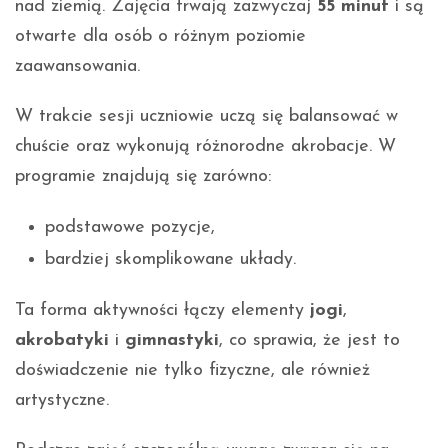
nad ziemią. Zajęcia trwają zazwyczaj
55 minut
i są
otwarte dla osób o różnym poziomie
zaawansowania.
W trakcie sesji uczniowie uczą się balansować w
chuście oraz wykonują różnorodne akrobacje. W
programie znajdują się zarówno:
podstawowe pozycje,
bardziej skomplikowane układy.
Ta forma aktywności łączy elementy
jogi
,
akrobatyki
i
gimnastyki
, co sprawia, że jest to
doświadczenie nie tylko fizyczne, ale również
artystyczne.