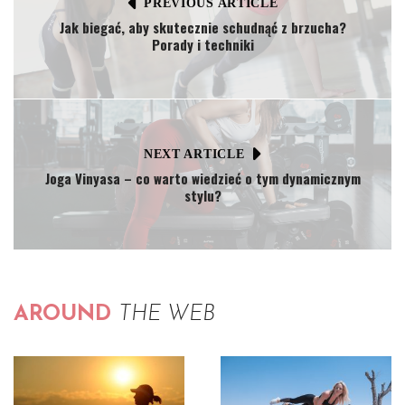
PREVIOUS ARTICLE
Jak biegać, aby skutecznie schudnąć z brzucha?
Porady i techniki
NEXT ARTICLE
Joga Vinyasa – co warto wiedzieć o tym dynamicznym
stylu?
AROUND
THE WEB