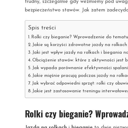
trudny, szczególnie gdy weźmiemy pod uwagę 
bezpieczeństwo stawów. Jak zatem zadecydowa
Spis treści
Rolki czy bieganie? Wprowadzenie do temat
Jakie są korzyści zdrowotne jazdy na rolkach
Jaki jest wpływ jazdy na rolkach i biegania
Obciążenie stawów: które z aktywności jest b
Jak wypada porównanie efektywności spalania k
Jakie mięśnie pracują podczas jazdy na rolka
Jak wybrać odpowiedni sprzęt: rolki czy obuw
Jakie jest zastosowanie treningu interwałowe
Rolki czy bieganie? Wprowad
Jazda na rolkach
i
bieganie
to dwie niezwyk