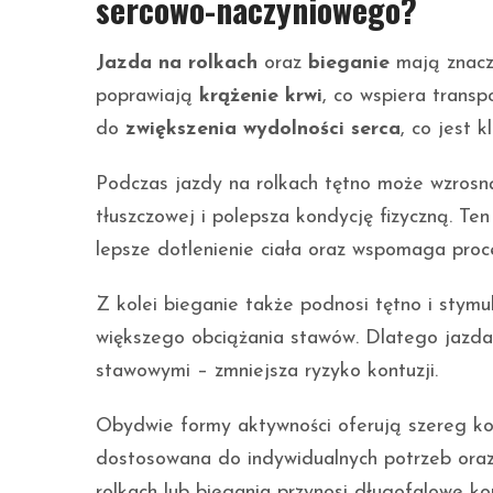
sercowo-naczyniowego?
Jazda na rolkach
oraz
bieganie
mają znaczą
poprawiają
krążenie krwi
, co wspiera transp
do
zwiększenia wydolności serca
, co jest 
Podczas jazdy na rolkach tętno może wzros
tłuszczowej i polepsza kondycję fizyczną. Te
lepsze dotlenienie ciała oraz wspomaga proc
Z kolei bieganie także podnosi tętno i stym
większego obciążania stawów. Dlatego jazda
stawowymi – zmniejsza ryzyko kontuzji.
Obydwie formy aktywności oferują szereg ko
dostosowana do indywidualnych potrzeb oraz 
rolkach lub biegania przynosi długofalowe kor