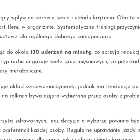
cy wpływ na zdrowie serca i układu krążenia. Oba te s
ort tlenu w organizmie. Systematyczne treningi przyczyni
kluczowe dla ogólnego dobrego samopoczucia.
nąć do około
130 uderzeń na minutę
, co sprzyja redukcj
n typ ruchu angażuje wiele grup mięśniowych, co przekład
esy metaboliczne.
uluje układ sercowo-naczyniowy, jednak ma tendencję do
 na rolkach bywa często wybierana przez osoby z probl
rzyści zdrowotnych, lecz decyzja o wyborze powinna być
preferencji każdej osoby. Regularne uprawianie jazdy 
zyści zarówno dla serca, jak i całego układu krążenia.