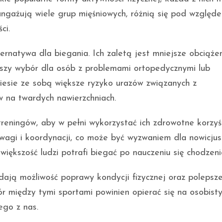
 angażują wiele grup mięśniowych, różnią się pod względ
ci.
ernatywa dla biegania. Ich zaletą jest mniejsze obciąże
jszy wybór dla osób z problemami ortopedycznymi lub
iesie ze sobą większe ryzyko urazów związanych z
w na twardych nawierzchniach.
ningów, aby w pełni wykorzystać ich zdrowotne korzyśc
gi i koordynacji, co może być wyzwaniem dla nowicjus
większość ludzi potrafi biegać po nauczeniu się chodzeni
ają możliwość poprawy kondycji fizycznej oraz polepsz
 między tymi sportami powinien opierać się na osobist
ego z nas.