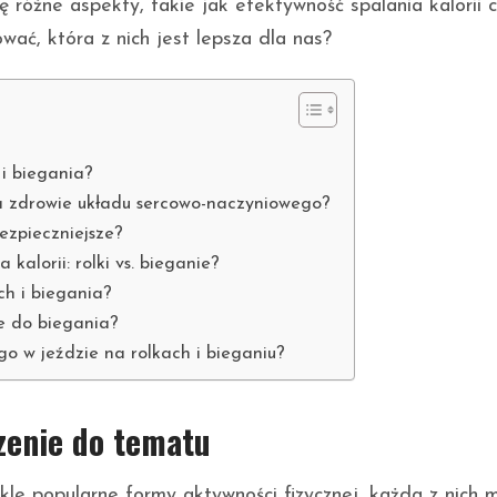
różne aspekty, takie jak efektywność spalania kalorii 
ć, która z nich jest lepsza dla nas?
u
 i biegania?
 na zdrowie układu sercowo-naczyniowego?
ezpieczniejsze?
alorii: rolki vs. bieganie?
ch i biegania?
ie do biegania?
go w jeździe na rolkach i bieganiu?
zenie do tematu
le popularne formy aktywności fizycznej, każda z nich 