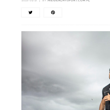
2025-02-21
|
BY
NIEIDEALNYSPORT.COM.PL