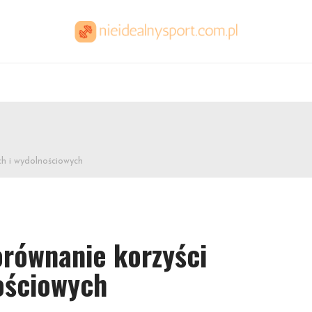
ch i wydolnościowych
orównanie korzyści
ościowych