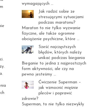
wymagających …
em
Jak radzić sobie ze
stresującymi sytuacjami
podczas maratonu?
nie
Maraton to nie tylko wyzwanie
fizyczne, ale także ogromne
obciążenie psychiczne, które …
Sześć najczęstszych
błędów, których należy
unikać podczas biegania
i.
Bieganie to jedna z najprostszych
zy.
form aktywności, ale czy na
a.
pewno jesteśmy …
Ćwiczenie Superman –
enia
jak wzmocnić mięśnie
ych
pleców i poprawić
zdrowie?
Superman, to nie tylko niezwykły