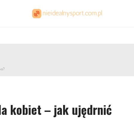
na?
a kobiet – jak ujędrnić