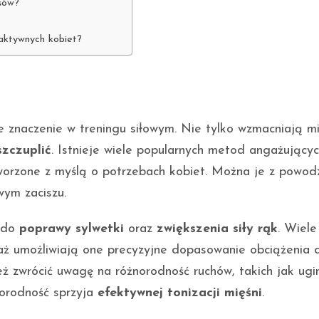
psów?
 aktywnych kobiet?
e znaczenie w treningu siłowym. Nie tylko wzmacniają mi
zczuplić
. Istnieje wiele popularnych metod angażujący
tworzone z myślą o potrzebach kobiet. Można je z powo
wym zaciszu.
ę do
poprawy sylwetki
oraz
zwiększenia siły rąk
. Wiele
aż umożliwiają one precyzyjne dopasowanie obciążenia 
eż zwrócić uwagę na różnorodność ruchów, takich jak ugi
norodność sprzyja
efektywnej tonizacji mięśni
.