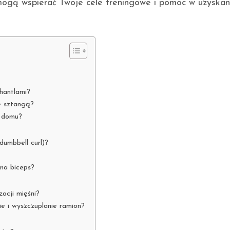
mogą wspierać Twoje cele treningowe i pomóc w uzyskan
hantlami?
e sztangą?
w domu?
dumbbell curl)?
 na biceps?
acji mięśni?
ie i wyszczuplanie ramion?