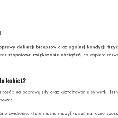
.
oprawy definicji bicepsów
oraz
ogólnej kondycji fizy
raz
stopniowe zwiększanie obciążeń
, co wspiera rozw
la kobiet?
sposób na poprawę siły oraz kształtowanie sylwetki. Istn
bować:
zne ćwiczenie, które można modyfikować na różne sposo