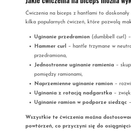
Jakie ćwiczenia na biceps można wy
Ćwiczenia na biceps z hantlami to doskonały 
kilka popularnych ćwiczeń, które pozwolą ma
Uginanie przedramion
(dumbbell curl) –
Hammer curl
– hantle trzymane w neutra
przedramiona,
Jednostronne uginanie ramienia
– skup
pomiędzy ramionami,
Naprzemienne uginanie ramion
– rozwi
Uginania z rotacją nadgarstka
– zwięk
Uginanie ramion w podporze siedząc
–
Wszystkie te ćwiczenia można dostosować
powtórzeń, co przyczyni się do osiągnięc