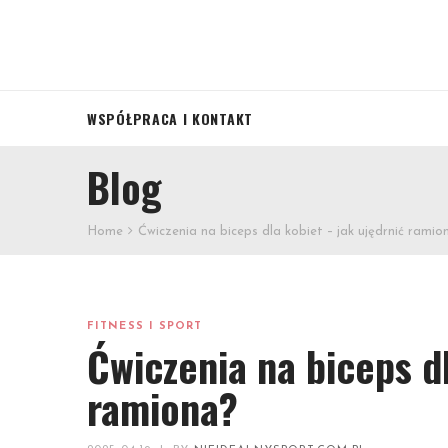
WSPÓŁPRACA I KONTAKT
Blog
Home
Ćwiczenia na biceps dla kobiet – jak ujędrnić ramio
FITNESS I SPORT
Ćwiczenia na biceps dl
ramiona?