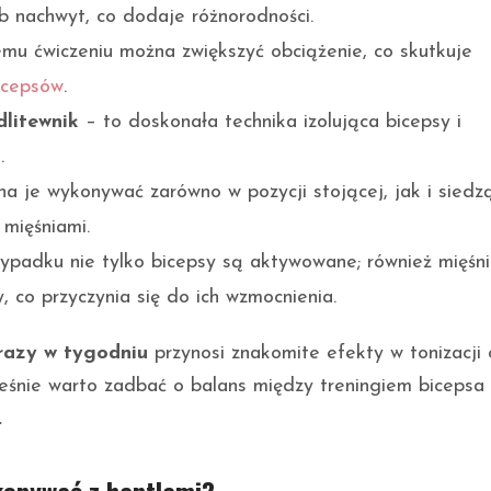
b nachwyt, co dodaje różnorodności.
emu ćwiczeniu można zwiększyć obciążenie, co skutkuje
icepsów
.
litewnik
– to doskonała technika izolująca bicepsy i
.
a je wykonywać zarówno w pozycji stojącej, jak i siedzą
mięśniami.
ypadku nie tylko bicepsy są aktywowane; również mięśn
 co przyczynia się do ich wzmocnienia.
razy w tygodniu
przynosi znakomite efekty w tonizacji 
śnie warto zadbać o balans między treningiem bicepsa
.