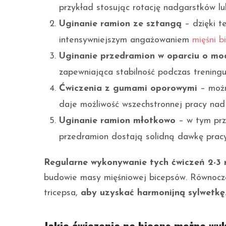
przykład stosując rotację nadgarstków lu
Uginanie ramion ze sztangą
– dzięki t
intensywniejszym angażowaniem
mięśni b
Uginanie przedramion w oparciu o mod
zapewniająca stabilność podczas treningu
Ćwiczenia z gumami oporowymi
– możn
daje możliwość wszechstronnej pracy nad 
Uginanie ramion młotkowo
– w tym prz
przedramion dostają solidną dawkę pracy,
Regularne wykonywanie tych ćwiczeń 2-3 
budowie masy mięśniowej bicepsów. Równocze
tricepsa,
aby uzyskać harmonijną sylwetkę