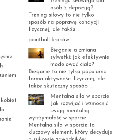
treningu siłowego dla
osób z depresją?
Trening siłowy to nie tylko
sposób na poprawę kondycji
fizycznej, ale także …
paintball kraków
Bieganie a zmiana
ęśnie
sylwetki: jak efektywnie
modelować ciało?
ch
Bieganie to nie tylko popularna
dzeniem
forma aktywności fizycznej, ale
także skuteczny sposób …
Mentalna siła w sporcie:
 kobiet
Jak rozwijać i wzmocnić
do
swoją mentalną
wytrzymałość w sporcie
nanie
Mentalna siła w sporcie to
kluczowy element, który decyduje
o sukcesie zawodników. …