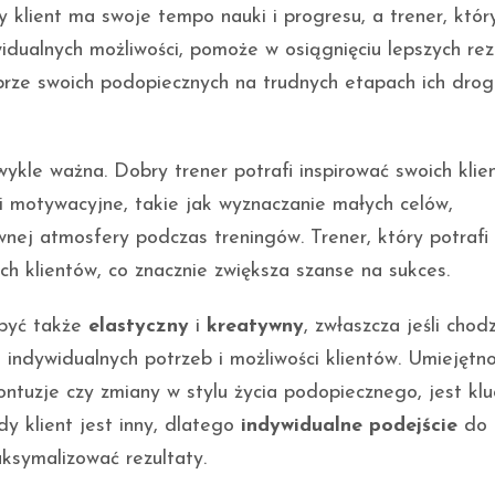
y klient ma swoje tempo nauki i progresu, a trener, któr
idualnych możliwości, pomoże w osiągnięciu lepszych rez
sprze swoich podopiecznych na trudnych etapach ich drog
wykle ważna. Dobry trener potrafi inspirować swoich kli
ki motywacyjne, takie jak wyznaczanie małych celów,
nej atmosfery podczas treningów. Trener, który potrafi
h klientów, co znacznie zwiększa szanse na sukces.
 być także
elastyczny
i
kreatywny
, zwłaszcza jeśli chodz
ndywidualnych potrzeb i możliwości klientów. Umiejętn
ontuzje czy zmiany w stylu życia podopiecznego, jest kl
y klient jest inny, dlatego
indywidualne podejście
do
ksymalizować rezultaty.