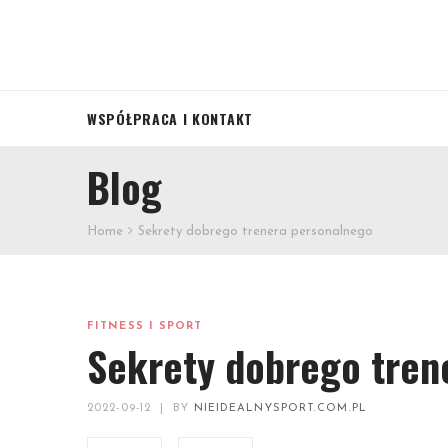
WSPÓŁPRACA I KONTAKT
Blog
Home
Sekrety dobrego trenera personalnego
FITNESS I SPORT
Sekrety dobrego tren
2022-09-12
|
BY
NIEIDEALNYSPORT.COM.PL