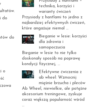
Przysiady z hantlami –
y
technika, korzyści i
ultatów.
warianty ćwiczeń
Przysiady z hantlami to jedno z
i do
najbardziej efektywnych ćwiczeń,
które angażuje niemal …
Bieganie w lesie: korzyści
entów do
dla zdrowia i
samopoczucia
Bieganie w lesie to nie tylko
doskonały sposób na poprawę
kondycji fizycznej, …
i o
Efektywne ćwiczenia z
ab wheel: Wzmocnij
ość
mięśnie brzucha i pleców
uczowa
Ab Wheel, niewielkie, ale potężne
akcesorium treningowe, zyskuje
coraz większą popularność wśród
…