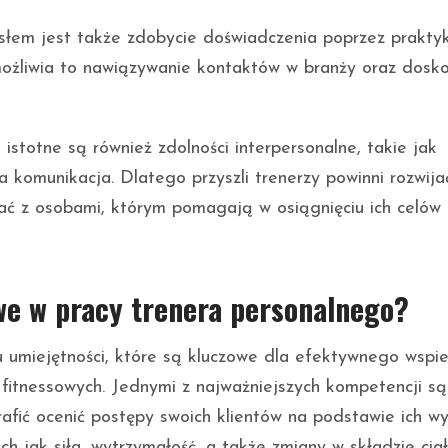
słem jest także zdobycie doświadczenia poprzez praktyk
ożliwia to nawiązywanie kontaktów w branży oraz dosko
istotne są również zdolności interpersonalne, takie jak
 komunikacja. Dlatego przyszli trenerzy powinni rozwija
ać z osobami, którym pomagają w osiągnięciu ich celów
we w pracy trenera personalnego?
umiejętności, które są kluczowe dla efektywnego wspie
 fitnessowych. Jednymi z najważniejszych kompetencji są
rafić ocenić postępy swoich klientów na podstawie ich wy
h jak siła, wytrzymałość, a także zmiany w składzie ciał