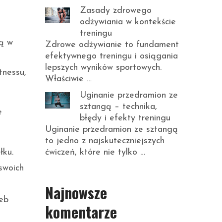
Zasady zdrowego
odżywiania w kontekście
treningu
gą w
Zdrowe odżywianie to fundament
efektywnego treningu i osiągania
lepszych wyników sportowych.
tnessu,
Właściwie …
Uginanie przedramion ze
sztangą – technika,
e
błędy i efekty treningu
Uginanie przedramion ze sztangą
to jedno z najskuteczniejszych
ćwiczeń, które nie tylko …
łku.
swoich
Najnowsze
eb
komentarze