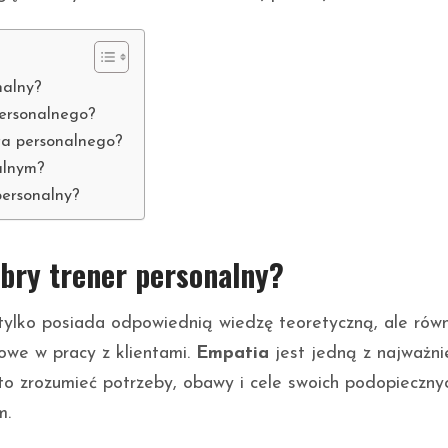
nalny?
personalnego?
era personalnego?
alnym?
personalny?
obry trener personalny?
 tylko posiada odpowiednią wiedzę teoretyczną, ale rów
owe w pracy z klientami.
Empatia
jest jedną z najważni
to zrozumieć potrzeby, obawy i cele swoich podopieczny
m.