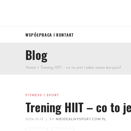
WSPÓŁPRACA I KONTAKT
Blog
Home
Trening HIIT – co to jest i jakie niesie korzyści?
FITNESS I SPORT
Trening HIIT – co to je
2026-01-18
|
BY
NIEIDEALNYSPORT.COM.PL