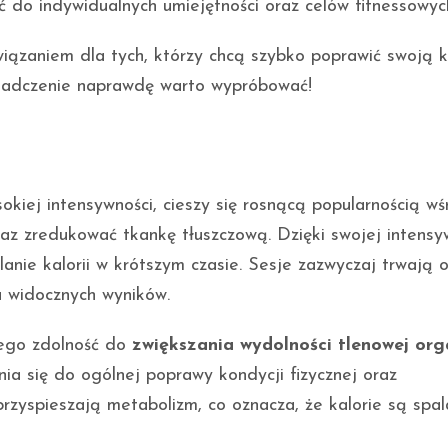
do indywidualnych umiejętności oraz celów fitnessowyc
iązaniem dla tych, którzy chcą szybko poprawić swoją 
wiadczenie naprawdę warto wypróbować!
sokiej intensywności, cieszy się rosnącą popularnością w
z zredukować tkankę tłuszczową. Dzięki swojej intensyw
anie kalorii w krótszym czasie. Sesje zazwyczaj trwają
u widocznych wyników.
jego zdolność do
zwiększania wydolności tlenowej or
ia się do ogólnej poprawy kondycji fizycznej oraz
 przyspieszają metabolizm, co oznacza, że kalorie są spa