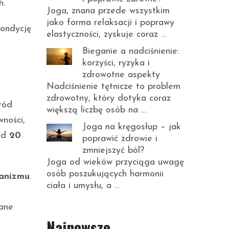
h.
Joga, znana przede wszystkim
jako forma relaksacji i poprawy
kondycję
elastyczności, zyskuje coraz …
Bieganie a nadciśnienie:
korzyści, ryzyka i
zdrowotne aspekty
Nadciśnienie tętnicze to problem
zdrowotny, który dotyka coraz
śród
większą liczbę osób na …
ności,
Joga na kręgosłup – jak
 od
20
poprawić zdrowie i
zmniejszyć ból?
Joga od wieków przyciąga uwagę
osób poszukujących harmonii
ganizmu
.
ciała i umysłu, a …
lane
Najnowsze