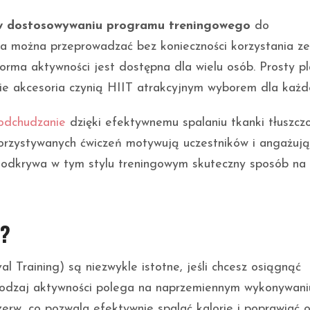
 w dostosowywaniu programu treningowego
do
ia można przeprowadzać bez konieczności korzystania ze
forma aktywności jest dostępna dla wielu osób. Prosty p
gie akcesoria czynią HIIT atrakcyjnym wyborem dla każd
odchudzanie
dzięki efektywnemu spalaniu tkanki tłuszcz
rzystywanych ćwiczeń motywują uczestników i angażują
b odkrywa w tym stylu treningowym skuteczny sposób na
T?
al Training) są niezwykle istotne, jeśli chcesz osiągnąć
 rodzaj aktywności polega na naprzemiennym wykonywani
erw, co pozwala efektywnie spalać kalorie i poprawiać 