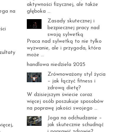
aktywności fizycznej, ale także
lega na
głęboka …
Zasady skutecznej i
bezpiecznej pracy nad
ści
swoją sylwetką
Praca nad sylwetką to nie tylko
wyzwanie, ale i przygoda, która
zultaty
może …
handlowa niedziela 2025
Zrównoważony styl życia
– jak łączyć fitness i
zdrową dietę?
W dzisiejszym świecie coraz
więcej osób poszukuje sposobów
na poprawę jakości swojego …
Joga na odchudzanie –
jak skutecznie schudnąć
ięcej,
i poprawić zdrowie?