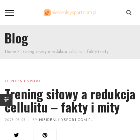
Szukaj
Blog
Home
Trening siłowy a redukcja cellulitu – fakty i mity
FITNESS I SPORT
Trening siłowy a redukcja
cellulitu – fakty i mity
2023-03-25
|
BY
NIEIDEALNYSPORT.COM.PL