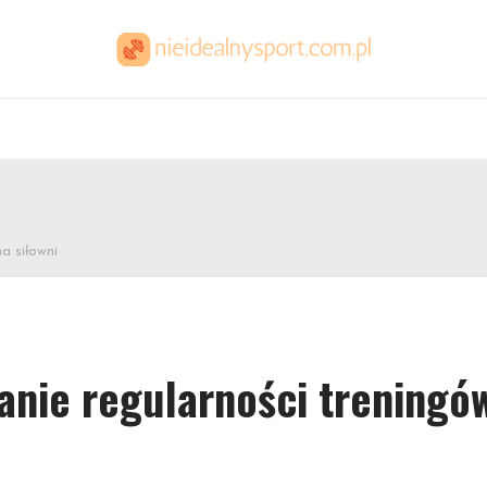
a siłowni
anie regularności treningó