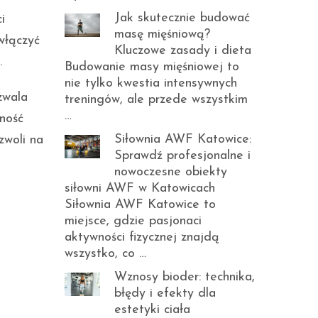
Jak skutecznie budować
i
masę mięśniową?
włączyć
Kluczowe zasady i dieta
.
Budowanie masy mięśniowej to
nie tylko kwestia intensywnych
zwala
treningów, ale przede wszystkim
…
wność
Siłownia AWF Katowice:
zwoli na
Sprawdź profesjonalne i
nowoczesne obiekty
siłowni AWF w Katowicach
Siłownia AWF Katowice to
miejsce, gdzie pasjonaci
aktywności fizycznej znajdą
wszystko, co …
Wznosy bioder: technika,
błędy i efekty dla
estetyki ciała