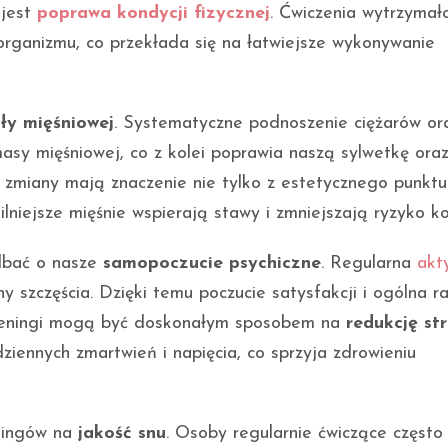
 jest
poprawa kondycji fizycznej
. Ćwiczenia wytrzymał
organizmu, co przekłada się na łatwiejsze wykonywanie
iły mięśniowej
. Systematyczne podnoszenie ciężarów or
asy mięśniowej, co z kolei poprawia naszą sylwetkę ora
ie zmiany mają znaczenie nie tylko z estetycznego punktu
ilniejsze mięśnie wspierają stawy i zmniejszają ryzyko kon
dbać o nasze
samopoczucie psychiczne
. Regularna
akt
y szczęścia. Dzięki temu poczucie satysfakcji i ogólna r
 treningi mogą być doskonałym sposobem na
redukcję st
ennych zmartwień i napięcia, co sprzyja zdrowieniu
ningów na
jakość snu
. Osoby regularnie ćwiczące często