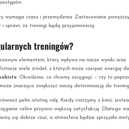
 postępów.
óry wymaga czasu i przemyślenia. Zastosowanie powyższ
i sprawi, że treningi będą przyjemnością.
gularnych treningów?
uczowym elementem, który wpływa na nasze wyniki oraz
Istnieje wiele źródeł, z których może czerpać energię d
sobiste
. Określenie, co chcemy osiągnąć – czy to popr
 może znacząco zwiększyć naszą determinację do trenin
również pełni istotną rolę. Kiedy ćwiczymy z kimś, jeste
osiąganie celów przynosi większą satysfakcję. Dlatego wa
iemy się dobrze czuć, a atmosfera będzie sprzyjała moty