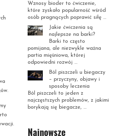
Wznosy bioder to ćwiczenie,
które zyskało popularność wśród
osób pragnących poprawić siłę …
ych
Jakie ćwiczenia są
najlepsze na barki?
Barki to często
pomijana, ale niezwykle ważna
partia mięśniowa, której
odpowiedni rozwój …
Ból piszczeli u biegaczy
o
– przyczyny, objawy i
awa
sposoby leczenia
gów.
Ból piszczeli to jeden z
najczęstszych problemów, z jakimi
śmy
borykają się biegacze, …
rto
wacji.
Najnowsze