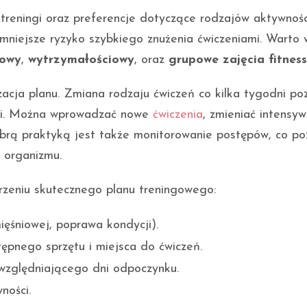
treningi oraz preferencje dotyczące rodzajów aktywnośc
m mniejsze ryzyko szybkiego znużenia ćwiczeniami. Warto 
łowy
,
wytrzymałościowy
, oraz
grupowe zajęcia fitness
acja planu. Zmiana rodzaju ćwiczeń co kilka tygodni po
acji. Można wprowadzać nowe
ćwiczenia
, zmieniać intensy
obrą praktyką jest także monitorowanie postępów, co po
 organizmu.
zeniu skutecznego planu treningowego:
ięśniowej, poprawa kondycji).
pnego sprzętu i miejsca do ćwiczeń.
zględniającego dni odpoczynku.
ności.